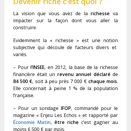
Devenir riche c’est quoi ?
La vision que vous avez de la
richesse
va
impacter
sur
la façon dont vous aller
la
construire.
Evidemment
la « richesse »
est une
notion
subjective qui
découle
de facteur
s
divers
et
variés
.
– P
our
l’INSEE
, en 2012,
l
a base
de la richesse
financière
était
un
revenu annuel d
é
clar
é
de
84 500 €
,
soit à peu près 7 000 €
chaque mois
.
Elle
concernait à peine 1 % de la population
française.
– Pour un sondage
IFOP
, commandé pour le
magazine « Enjeu Les Echos »
et rapporté par
Économie Matin
,
être riche
c’est gagner au
moins 6 500 € par mois.