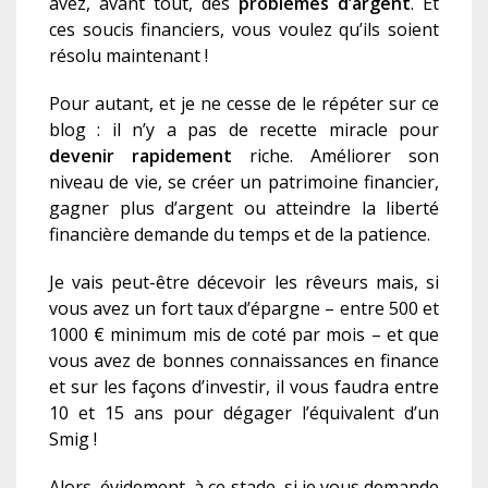
avez, avant tout, des
problèmes d’argent
. Et
ces soucis financier
s
, vous voulez qu’il
s
soi
en
t
résolu maintenant !
Pour autant, et je ne cesse de le répéter sur ce
blog : il n’y a pas de recette miracle pour
devenir rapidement
riche. Améliorer son
niveau de vie, se créer un patrimoine financier,
gagner plus d’argent ou atteindre la liberté
financière demande du temps et de la patience.
Je vais peut-être décevoir les rêveurs mais, si
vous avez un fort taux d’épargne – entre 500 et
1000 € minimum mis de coté par mois – et que
vous avez de bonnes connaissances en finance
et sur les façons d’investir, il vous faudra entre
10 et 15 ans pour dégager l’équivalent d’un
Smig !
Alors, évidement, à ce stade, si je vous demande