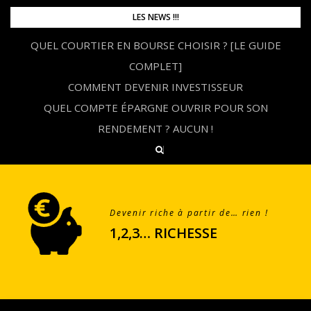
Skip
LES NEWS !!!
to
QUEL COURTIER EN BOURSE CHOISIR ? [LE GUIDE
content
COMPLET]
COMMENT DEVENIR INVESTISSEUR
QUEL COMPTE ÉPARGNE OUVRIR POUR SON
RENDEMENT ? AUCUN !
Devenir riche à partir de… rien !
1,2,3… RICHESSE