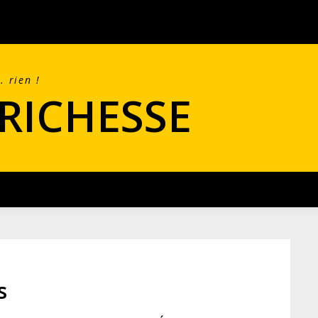
… rien !
 RICHESSE
s