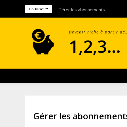
Skip
LES NEWS !!!
Gérer les abonnements
to
content
Devenir riche à partir de
1,2,3…
Gérer les abonnement