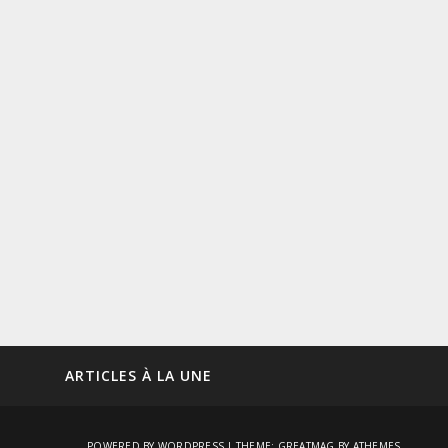
ARTICLES À LA UNE
POWERED BY WORDPRESS
|
THEME:
GREATMAG
BY ATHEMES.