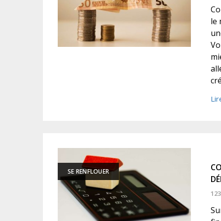
Co
le
un
Vo
mi
al
cr
Lir
CO
SE RENFLOUER
DÉ
123
Su