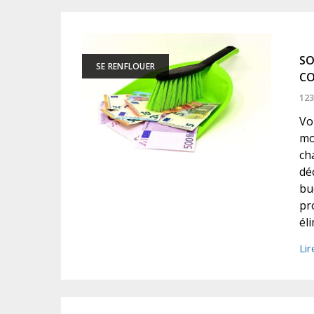
SO
SE RENFLOUER
CO
123
Vo
mo
ch
dé
bu
pr
él
Lir