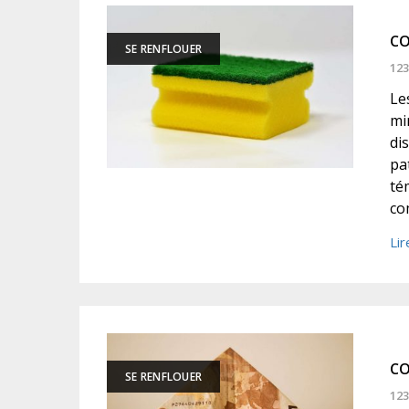
CO
SE RENFLOUER
123
Les
mi
di
pa
té
co
Lir
CO
SE RENFLOUER
123