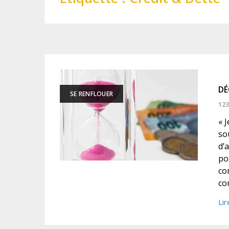
DÉ
SE RENFLOUER
123
« 
so
d’
po
co
co
Lir