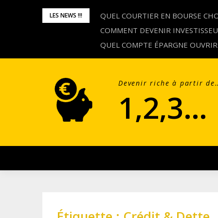
Skip
QUEL COURTIER EN BOURSE CHOI
LES NEWS !!!
to
COMMENT DEVENIR INVESTISSE
content
QUEL COMPTE ÉPARGNE OUVRIR
Devenir riche à partir de
1,2,3…
Étiquette :
Crédit & Dette