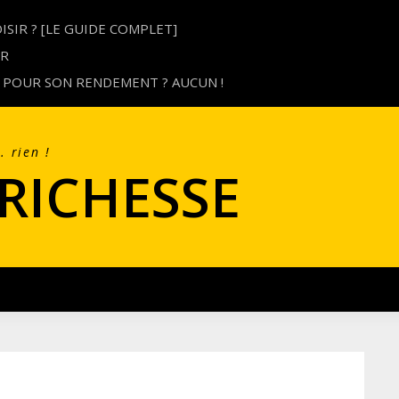
SIR ? [LE GUIDE COMPLET]
UR
 POUR SON RENDEMENT ? AUCUN !
… rien !
 RICHESSE