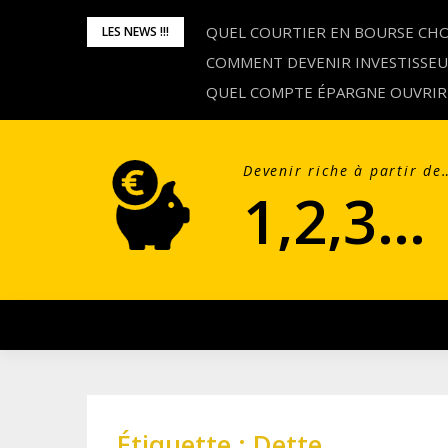
Skip
QUEL COURTIER EN BOURSE CHOI
LES NEWS !!!
to
COMMENT DEVENIR INVESTISSE
content
QUEL COMPTE ÉPARGNE OUVRIR
Devenir riche à partir de
1,2,3…
Étiquette :
Dette