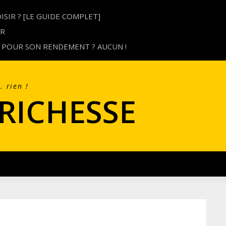
SIR ? [LE GUIDE COMPLET]
UR
 POUR SON RENDEMENT ? AUCUN !
… rien !
 RICHESSE