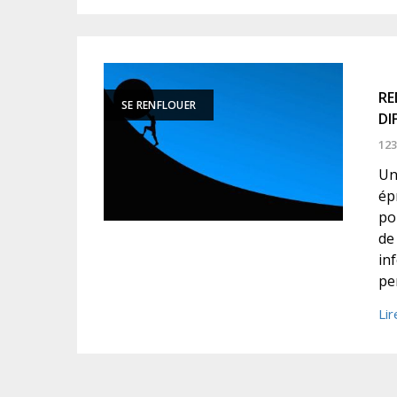
RE
SE RENFLOUER
DI
123
Un
ép
po
de
in
pe
Lir