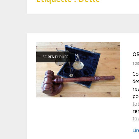
OB
SE RENFLOUER
123
Co
de
ré
po
to
re
to
Lir