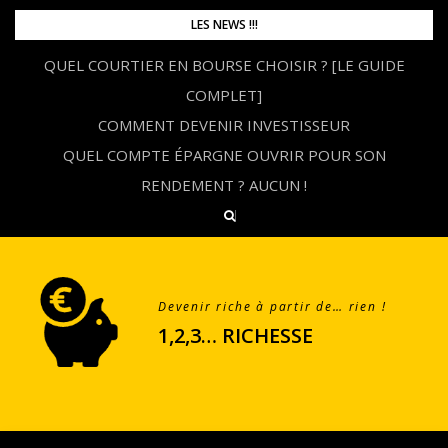
Skip
LES NEWS !!!
to
QUEL COURTIER EN BOURSE CHOISIR ? [LE GUIDE
content
COMPLET]
COMMENT DEVENIR INVESTISSEUR
QUEL COMPTE ÉPARGNE OUVRIR POUR SON
RENDEMENT ? AUCUN !
Devenir riche à partir de… rien !
1,2,3… RICHESSE