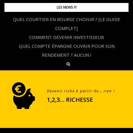
Skip
LES NEWS !!!
to
QUEL COURTIER EN BOURSE CHOISIR ? [LE GUIDE
content
COMPLET]
COMMENT DEVENIR INVESTISSEUR
QUEL COMPTE ÉPARGNE OUVRIR POUR SON
RENDEMENT ? AUCUN !
Devenir riche à partir de… rien !
1,2,3… RICHESSE