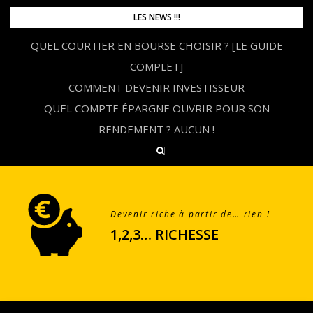
Skip
LES NEWS !!!
to
QUEL COURTIER EN BOURSE CHOISIR ? [LE GUIDE
content
COMPLET]
COMMENT DEVENIR INVESTISSEUR
QUEL COMPTE ÉPARGNE OUVRIR POUR SON
RENDEMENT ? AUCUN !
Devenir riche à partir de… rien !
1,2,3… RICHESSE