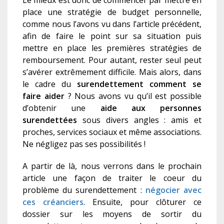
Le mieux est donc de commencer par mettre en
place une stratégie de budget personnelle,
comme nous l’avons vu dans l’article précédent,
afin de faire le point sur sa situation puis
mettre en place les premières stratégies de
remboursement. Pour autant, rester seul peut
s’avérer extrêmement difficile. Mais alors, dans
le cadre du
surendettement comment se
faire aider
?
Nous avons vu qu’il est possible
d’obtenir une
aide aux personnes
surendettées
sous divers angles : amis et
proche
s
, service
s
sociaux et même association
s
.
Ne néglige
z
pas ses possibilités !
A partir de là, nous verrons dans le prochain
article
une façon de traiter le coeur du
problème du surendettement :
négocier avec
ces créanciers
. Ensuite, pour clôturer ce
dossier sur les moyens de sortir du