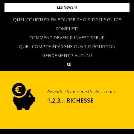
Skip
LES NEWS !!!
to
QUEL COURTIER EN BOURSE CHOISIR ? [LE GUIDE
content
COMPLET]
COMMENT DEVENIR INVESTISSEUR
QUEL COMPTE ÉPARGNE OUVRIR POUR SON
RENDEMENT ? AUCUN !
Devenir riche à partir de… rien !
1,2,3… RICHESSE