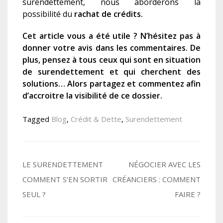
surendettement, nous aborderons la
possibilité du
r
achat de crédits
.
Cet article vous a été utile ? N’hésitez pas à
donner votre avis dans les commentaires. De
plus, pensez à tous ceux qui sont en situation
de surendettement et qui cherchent des
solutions… Alors partagez et commentez afin
d’accroitre la visibilité de ce dossier.
Tagged
Blog
,
Crédit & Dette
,
Surendettement
Navigation
LE SURENDETTEMENT
NÉGOCIER AVEC LES
COMMENT S’EN SORTIR
CRÉANCIERS : COMMENT
de
SEUL ?
FAIRE ?
l’article