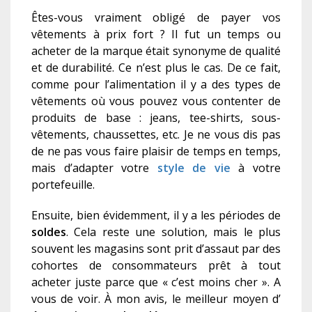
Ê
tes-vous vraiment obligé de payer vos
vêtements à prix fort ? Il fut un temps ou
acheter de la marque
était
synonyme de qualité
et
de durabilité. Ce n’est plus le cas.
De ce fait,
comme pour l’alimentation il y a des type
s
de
vêtement
s
où vous pouvez vous contente
r
de
produit
s
de base : jean
s
, tee-shirt
s
, sous-
vêtement
s
, chaussette
s
, etc.
Je ne vous dis pas
de ne pas vous faire plaisir de temps en temps,
mais d’adapter votre
style de vie
à votre
portefeuille.
Ensuite, bien évidemment, il y a les périodes de
soldes
. Cela reste une solution, mais le plus
souvent les magasins sont prit d’assaut par des
cohortes de consommateurs prêt à tout
acheter juste parce que « c’est moins cher ».
A
vous de voir. À mon avis
, le meilleur moyen d’