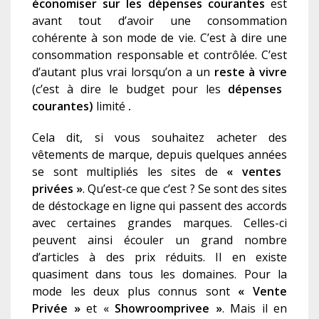
économiser sur les dépenses courantes
est
avant tout d’avoir une consommation
cohérente à son mode de vie.
C’est à dire une
consommation
responsable et contrôlée.
C
’est
d’autant plus vrai lorsqu’on a un
reste à vivre
(c’est à dire le budget pour les
dépenses
courantes
)
limité
.
Cela
dit, si vous souhaitez acheter des
vêtements
de marque, depuis quelques
années
se sont multipliés les sites de
« ventes
privée
s
»
.
Qu’est-ce que c’est ? Se
s
ont des sites
de déstockage en ligne qui passe
nt
des accords
avec certaines grandes marques. Celle
s
-ci
peuvent ainsi écouler un grand nombre
d’article
s
à des prix réduits. Il en existe
quasiment dans tous les domaines. Pour la
mode les deux plus connus son
t
« Vente
Privée »
et «
Showroomprive
e
»
. Mais il en