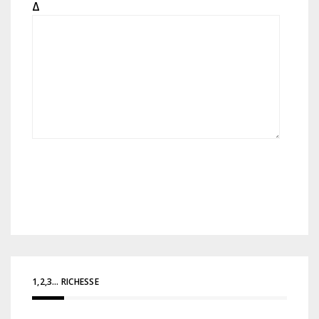
Δ
1,2,3… RICHESSE