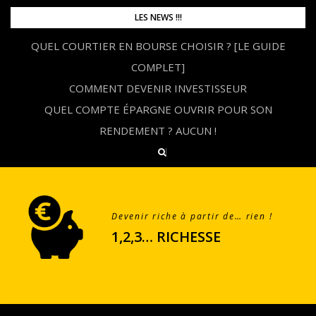
Skip
LES NEWS !!!
to
QUEL COURTIER EN BOURSE CHOISIR ? [LE GUIDE
content
COMPLET]
COMMENT DEVENIR INVESTISSEUR
QUEL COMPTE ÉPARGNE OUVRIR POUR SON
RENDEMENT ? AUCUN !
Devenir riche à partir de… rien !
1,2,3… RICHESSE