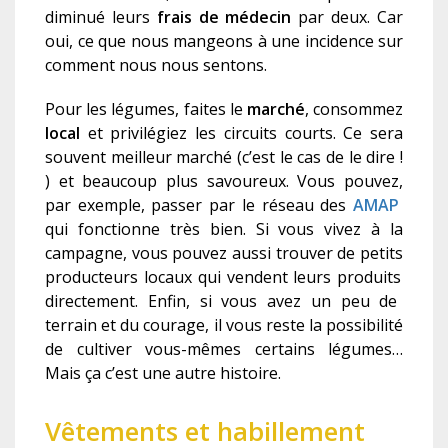
diminué leurs
frais de médecin
par deux. Car
oui, ce que nous mangeons à une incidence sur
comment nous nous sentons.
Pour les légumes, faites le
marché
, consommez
local
et
privilégiez les
circuit
s
court
s
.
C
e sera
souvent meilleur
marché
(c’est le cas de le dire !
)
et
beaucoup plus savoureux
.
Vous pouvez,
par exemple, passer par le réseau des
AMAP
qui fonctionne très bien. Si vous vivez à la
campagne, vous pouvez aussi trouver de petit
s
producteur
s
locaux
qui vendent leur
s
produit
s
directement. Enfin, si vous avez un peu de
terrain et du courage, il vous reste la possibilité
de cultiver vous-mêmes certains légumes…
Mais ça c’est une autre histoire.
V
êtements
et habillement