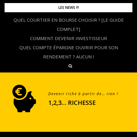
Skip
LES NEWS !!!
to
QUEL COURTIER EN BOURSE CHOISIR ? [LE GUIDE
content
COMPLET]
COMMENT DEVENIR INVESTISSEUR
QUEL COMPTE ÉPARGNE OUVRIR POUR SON
RENDEMENT ? AUCUN !
Devenir riche à partir de… rien !
1,2,3… RICHESSE