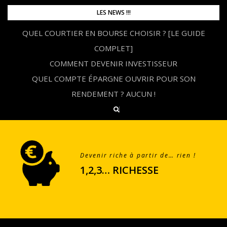
Skip
LES NEWS !!!
to
QUEL COURTIER EN BOURSE CHOISIR ? [LE GUIDE
content
COMPLET]
COMMENT DEVENIR INVESTISSEUR
QUEL COMPTE ÉPARGNE OUVRIR POUR SON
RENDEMENT ? AUCUN !
Devenir riche à partir de… rien !
1,2,3… RICHESSE