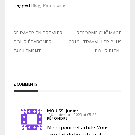
Tagged
Blog
,
Patrimoine
Navigation
SE PAYER EN PREMIER
REFORME CHÔMAGE
POUR ÉPARGNER
2019 : TRAVAILLER PLUS
de
FACILEMENT
POUR RIEN !
l’article
2 COMMENTS
MOUISSI Junior
26 septembre 2023 at 05:28
RÉPONDRE
Merci pour cet article. Vous
avez fait du beau travail.