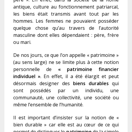
antique, culture au fonctionnement patriarcal,
les biens était transmis
avant tout
par les
hommes. Les femmes ne pouvaient posséder
quelque chose qu’au travers de l’autorité
masculine dont elle
s
dépenda
i
e
nt : père, frère
ou mari.
De nos jours, ce que l’on appelle « patrimoine »
(au sens large)
ne se limite plus à cette notion
personnel
le
de
«
patrimoine financier
individuel »
.
En effet, il a été élargit et peut
désormais designer des
biens durables
qui
sont possédé
s
par un individu, une
communauté, une collectivité, une société ou
même l’ensemble de l’humanité.
Il est important d’insister sur la notion de «
bien durable » car elle est au cœur de ce qui
permet de distinguer le
patrimoine
de la simple