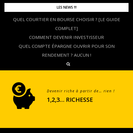
Skip
LES NEWS !!!
to
QUEL COURTIER EN BOURSE CHOISIR ? [LE GUIDE
content
COMPLET]
COMMENT DEVENIR INVESTISSEUR
QUEL COMPTE ÉPARGNE OUVRIR POUR SON
RENDEMENT ? AUCUN !
Devenir riche à partir de… rien !
1,2,3… RICHESSE