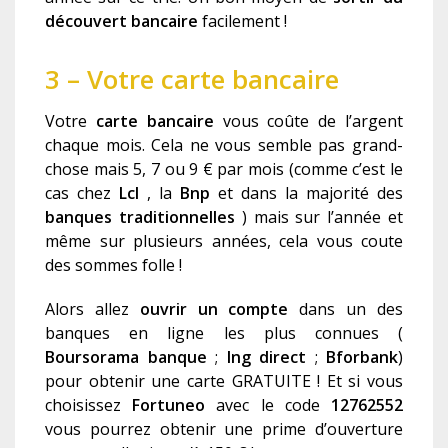
découvert bancaire
facilement !
3 – Votre carte bancaire
V
otre
c
arte bancaire
vous coûte de l’argent
chaque mois. Cela ne vous semble pas grand-
chose mais
5
, 7 ou 9 € par mois (comme c’est le
cas chez
Lcl
,
la
Bnp
et
dans la majorité des
banques traditionnelles
)
mais sur l’année et
même sur plusieurs années, cela vous coute
des sommes folle !
Alors allez
o
uvrir un compte
dans un des
banques en ligne les plus connues (
Boursorama banque
;
Ing direct
;
Bforbank
)
pour obtenir une carte GRATUITE ! Et si vous
choisissez
Fortuneo
avec le code
12762552
vous pourrez obtenir une prime
d’ouverture