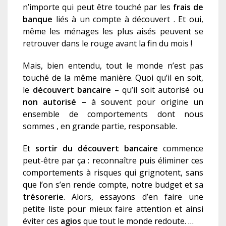
n
’
importe qui
peut être touché par
l
es
frais de
banque
liés à un compte à découvert
.
Et oui,
même les ménages les plus aisés
peuvent se
retrouver dans le rouge avant la fin du mois
!
Mais, bien entendu, tout le monde n’est pas
touché de la même manière. Quoi qu’il en soit,
le
découvert bancaire
– qu’il soit autorisé ou
n
on autorisé –
à souvent pour origine un
ensemble de comportements dont nous
sommes , en grande partie, responsable.
E
t
sortir du découvert bancaire
commence
peut-être
par ça : reconnaître puis éliminer ces
comportements à risques qui grignotent, sans
que l’on s’en rende compte, notre budget et sa
t
résorerie
. Alors, essayons d’en faire une
petite liste pour mieux faire attention et ainsi
éviter ces
a
gios
que tout le monde redoute
. …