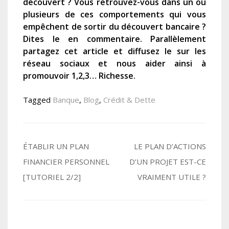
découvert ? Vous retrouvez-vous dans un ou
plusieurs de ces comportements qui vous
empêchent de sortir du découvert bancaire ?
Dites le en commentaire. Parallèlement
partagez cet article et diffusez le sur les
réseau sociaux et nous aider ainsi à
promouvoir 1,2,3… Richesse.
Tagged
Banque
,
Blog
,
Crédit & Dette
Navigation
ÉTABLIR UN PLAN
LE PLAN D’ACTIONS
FINANCIER PERSONNEL
D’UN PROJET EST-CE
de
[TUTORIEL 2/2]
VRAIMENT UTILE ?
l’article