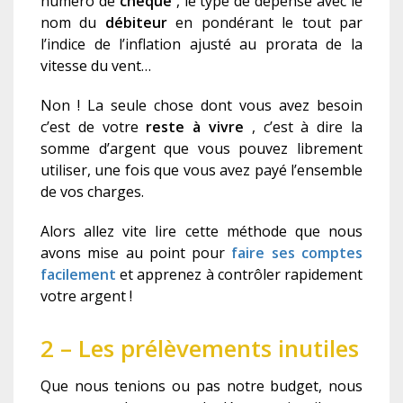
numéro de
c
hèque
,
le type de dépense avec le
nom du
débiteur
en pondérant le tout
par
l’indice de l’inflation ajusté au prorata de la
vitesse du vent…
Non ! La seule chose dont vous avez besoin
c’est de votre
reste à vivre
, c’est à dire la
somme d’argent que vous pouvez librement
utiliser, une fois que vous avez payé l’ensemble
de vos charges.
A
lors allez vite lire cette
méthode
que nous
avons mis
e
au point
pour
faire ses comptes
facilement
et apprenez à contrôler rapidement
votre argent !
2 – Les prélèvements inutiles
Que nous tenions ou pas notre budget, nous