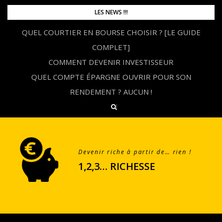
Skip
LES NEWS !!!
to
QUEL COURTIER EN BOURSE CHOISIR ? [LE GUIDE
content
COMPLET]
COMMENT DEVENIR INVESTISSEUR
QUEL COMPTE ÉPARGNE OUVRIR POUR SON
RENDEMENT ? AUCUN !
Devenir riche à partir de… rien !
1,2,3… RICHESSE