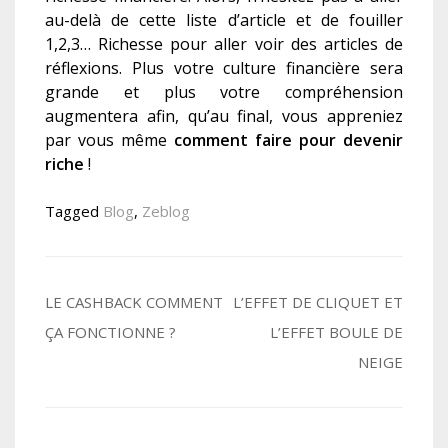
au-delà de cette liste d’article et de fouiller
1,2,3… Richesse pour aller voir des articles de
réflexions. Plus votre culture financière sera
grande et plus votre compréhension
augmentera afin, qu’au final, vous appreniez
par vous même
comment faire pour devenir
riche
!
Tagged
Blog
,
Zeblog
Navigation
LE CASHBACK COMMENT
L’EFFET DE CLIQUET ET
ÇA FONCTIONNE ?
L’EFFET BOULE DE
de
NEIGE
l’article