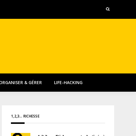
RGNE OUVRIR POUR SON RENDEMENT ? AUCUN !
QUEL
’ORGANISER & GÉRER
LIFE-HACKING
1,2,3… RICHESSE