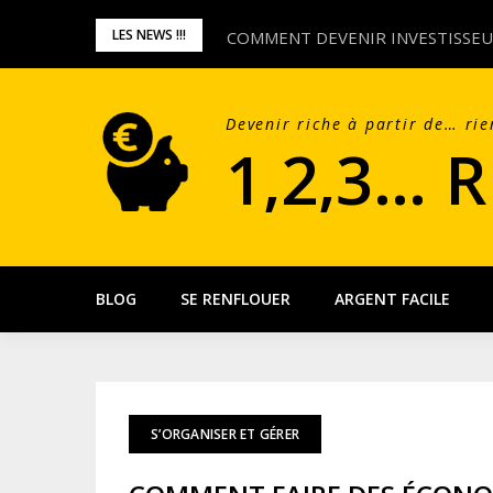
Skip
LES NEWS !!!
IDE COMPLET]
COMMENT DEVENIR INVESTISSE
to
content
Devenir riche à partir de… rie
1,2,3… 
BLOG
SE RENFLOUER
ARGENT FACILE
S’ORGANISER ET GÉRER