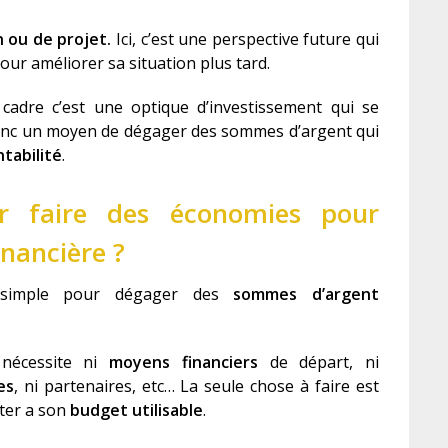
n ou de projet.
Ici, c’est une perspective future qui
ur améliorer sa situation plus tard.
cadre c’est une optique d’investissement qui se
onc un moyen de dégager des sommes d’argent qui
ntabilité
.
r faire des économies pour
inancière ?
 simple pour dégager des
sommes d’argent
écessite ni
moyen
s
financier
s
de départ, ni
e
s
, ni partenaires, etc… La seule chose à faire est
pter a son
budget utilisable
.