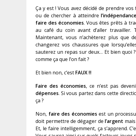
Ça y est ! Vous avez décidé de prendre vos
ou de chercher à atteindre
l’indépendance
faire des économies
. Vous êtes prêts à tr
au café du coin avant d’aller travailler.
Maintenant, vous n’achèterez plus que d
changerez vos chaussures que lorsqu’elles
sauterez un repas sur deux… Et bien quoi 
comme ça que l’on fait ?
Et bien non, c’est
FAUX
!!!
Faire des économies
, ce n’est pas deven
dépense
s
. Si vous partez dans cette direct
ça ?
Non,
faire des économies
est un processus
doit permettre de dégager de
l’argent
mais
Et, le faire intelligemment, ça s’apprend. C
Vous saurez ainsi sur quels facteurs joue